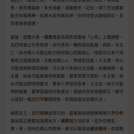
色、黑色嘅裝飾，多去海邊、湖邊散步。記住，呢尐方法都要
配合你嘅
用神
，如果水係你嘅忌神，你仲特登去擺個魚缸，反
而會搞衰個運。
最後，提醒大家，
補救
嘅最高境界其實係「心性」上嘅調整。
五行
唔單止代表物質，亦代表咗一種性格同能量。例如，木主
仁，缺木嘅人可能比較欠缺同情心同進取心，咁就可以多尐培
養呢方面嘅情操，主動去關心人，學習新技能。火主禮，缺火
可能唔夠熱情同積極，可以多尐參與社交活動，培養興趣。金
主義，缺金可能做事唔夠果斷，要學習堅守原則。水主智，缺
水可能諗野唔夠靈活，要多尐學習同思考。土主信，缺土可能
唔夠穩重，要學習誠信同負責任。透過內在性格嘅修正，都可
以達到一種
五行平衡
嘅狀態，呢個係最治本嘅方法。
總而言之，
五行有缺
並唔可怕，最重要係透過專業嘅
八字分析
搵出真正需要加強嘅地方。
補救
嘅方法好多，從外在嘅名、
業、境，到內在嘅心性修煉，都可以幫我地
趨吉避兇
，改善
財