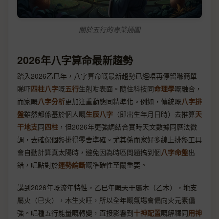
關於五行的專業插圖
2026年八字算命最新趨勢
踏入2026乙巳年，八字算命嘅最新趨勢已經唔再停留喺簡單
睇吓
四柱八字
嘅
五行
生剋咁表面。隨住科技同
命理學
嘅融合，
而家嘅
八字分析
更加注重動態同精準化。例如，傳統嘅
八字排
盤
雖然都係基於個人嘅
生辰八字
（即出生年月日時）去推算
天
干地支
同
四柱
，但2026年更強調結合實時天文數據同曆法微
調，去確保個盤排得零舍準確。尤其係而家好多線上排盤工具
會自動計算真太陽時，避免因為時區問題搞到個
八字命盤
出
錯，呢點對於
運勢論斷
嘅準確性至關重要。
講到2026年嘅流年特性，乙巳年嘅天干屬木（乙木），地支
屬火（巳火），木生火旺，所以全年嘅氣場會偏向火元素偏
強。呢種五行能量嘅轉變，直接影響到
十神配置
嘅解釋同
用神