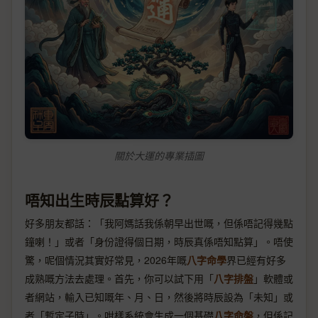
關於大運的專業插圖
唔知出生時辰點算好？
好多朋友都話：「我阿媽話我係朝早出世嘅，但係唔記得幾點
鐘喇！」或者「身份證得個日期，時辰真係唔知點算」。唔使
驚，呢個情況其實好常見，2026年嘅
八字命學
界已經有好多
成熟嘅方法去處理。首先，你可以試下用「
八字排盤
」軟體或
者網站，輸入已知嘅年、月、日，然後將時辰設為「未知」或
者「暫定子時」。咁樣系統會生成一個基礎
八字命盤
，但係記