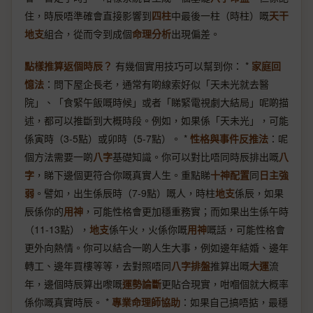
住，時辰唔準確會直接影響到
四柱
中最後一柱（時柱）嘅
天干
地支
組合，從而令到成個
命理分析
出現偏差。
點樣推算返個時辰？
有幾個實用技巧可以幫到你： *
家庭回
憶法
：問下屋企長老，通常有啲線索好似「天未光就去醫
院」、「食緊午飯嘅時候」或者「睇緊電視劇大結局」呢啲描
述，都可以推斷到大概時段。例如，如果係「天未光」，可能
係寅時（3-5點）或卯時（5-7點）。 *
性格與事件反推法
：呢
個方法需要一啲
八字
基礎知識。你可以對比唔同時辰排出嘅
八
字
，睇下邊個更符合你嘅真實人生。重點睇
十神配置
同
日主強
弱
。譬如，出生係辰時（7-9點）嘅人，時柱
地支
係辰，如果
辰係你的
用神
，可能性格會更加穩重務實；而如果出生係午時
（11-13點），
地支
係午火，火係你嘅
用神
嘅話，可能性格會
更外向熱情。你可以結合一啲人生大事，例如邊年結婚、邊年
轉工、邊年買樓等等，去對照唔同
八字排盤
推算出嘅
大運
流
年，邊個時辰算出嚟嘅
運勢論斷
更貼合現實，咁嗰個就大概率
係你嘅真實時辰。 *
專業命理師協助
：如果自己搞唔掂，最穩