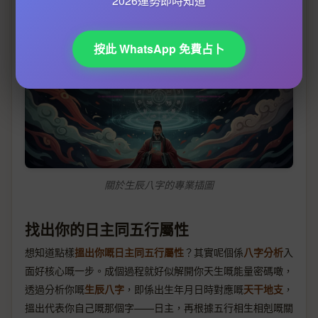
2026運勢即時知道
按此 WhatsApp 免費占卜
關於生辰八字的專業插圖
找出你的日主同五行屬性
想知道點樣
搵出你嘅日主同五行屬性
？其實呢個係
八字分析
入
面好核心嘅一步。成個過程就好似解開你天生嘅能量密碼噉，
透過分析你嘅
生辰八字
，即係出生年月日時對應嘅
天干地支
，
搵出代表你自己嘅那個字——日主，再根據五行相生相剋嘅關