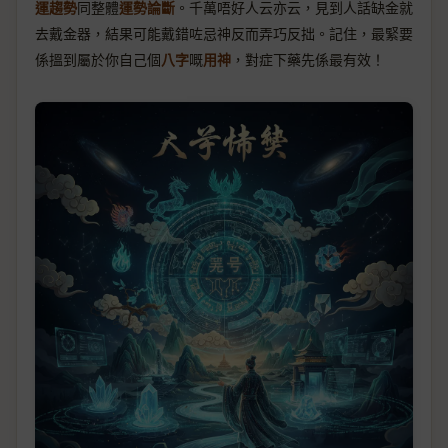
運趨勢
同整體
運勢論斷
。千萬唔好人云亦云，見到人話缺金就
去戴金器，結果可能戴錯咗忌神反而弄巧反拙。記住，最緊要
係搵到屬於你自己個
八字
嘅
用神
，對症下藥先係最有效！