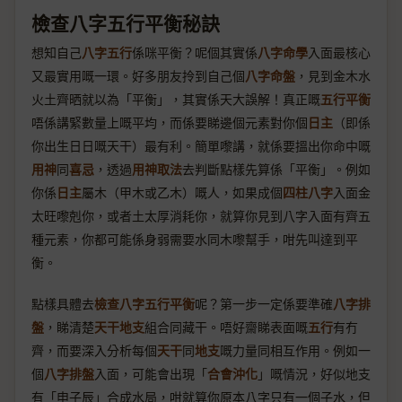
檢查八字五行平衡秘訣
想知自己
八字五行
係咪平衡？呢個其實係
八字命學
入面最核心
又最實用嘅一環。好多朋友拎到自己個
八字命盤
，見到金木水
火土齊晒就以為「平衡」，其實係天大誤解！真正嘅
五行平衡
唔係講緊數量上嘅平均，而係要睇邊個元素對你個
日主
（即係
你出生日日嘅天干）最有利。簡單嚟講，就係要搵出你命中嘅
用神
同
喜忌
，透過
用神取法
去判斷點樣先算係「平衡」。例如
你係
日主
屬木（甲木或乙木）嘅人，如果成個
四柱八字
入面金
太旺嚟剋你，或者土太厚消耗你，就算你見到八字入面有齊五
種元素，你都可能係身弱需要水同木嚟幫手，咁先叫達到平
衡。
點樣具體去
檢查八字五行平衡
呢？第一步一定係要準確
八字排
盤
，睇清楚
天干地支
組合同藏干。唔好齋睇表面嘅
五行
有冇
齊，而要深入分析每個
天干
同
地支
嘅力量同相互作用。例如一
個
八字排盤
入面，可能會出現「
合會沖化
」嘅情況，好似地支
有「申子辰」合成水局，咁就算你原本八字只有一個子水，但