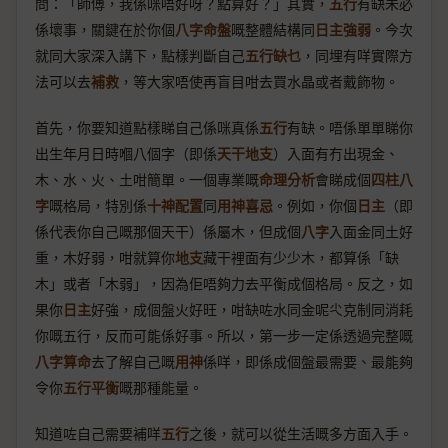
問：「師傅，我係咪唔好呀？點算好？」其實，
五行
有缺未必
係壞事，關鍵在於你個
八字命盤
嘅整體結構同
日主強弱
。今次
就同大家深入講下，點樣判斷自己
五行缺乜
，同埋有咩實際方
法可以去
補救
，等大家唔使再盲目咁去買水晶或者戴飾物。
首先，你要知道點樣睇自己係咪真係
五行
有缺。唔係單單睇你
出生年月日時嗰八個字（即係
天干地支
）入面有冇出現金、
木、水、火、土咁簡單。一個專業嘅
命理分析
會睇成個
四柱八
字
嘅格局，特別係
十神配置
同
用神喜忌
。例如，你個
日主
（即
係代表你自己嘅那個天干）係屬木，但成個
八字
入面金同土好
重，木好弱，咁就算你
地支
藏干裡面有少少木，都算係「缺
木」或者「木弱」，因為佢唔夠力去平衡成個格局。反之，如
果你
日主
好強，成個盤火好旺，咁缺咗水同金呢尐克制同消耗
你嘅五行，反而可能係好事。所以，第一步一定係透過完整嘅
八字算命
去了解自己嘅
用神
係咩，即係成個盤最需要、最能夠
令你
五行平衡
嘅那種能量。
知道咗自己需要補咩
五行
之後，就可以從生活嘅多方面入手。