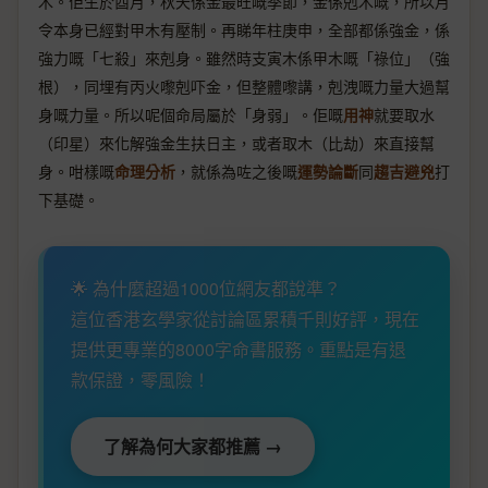
木。佢生於酉月，秋天係金最旺嘅季節，金係剋木嘅，所以月
令本身已經對甲木有壓制。再睇年柱庚申，全部都係強金，係
強力嘅「七殺」來剋身。雖然時支寅木係甲木嘅「祿位」（強
根），同埋有丙火嚟剋吓金，但整體嚟講，剋洩嘅力量大過幫
身嘅力量。所以呢個命局屬於「身弱」。佢嘅
用神
就要取水
（印星）來化解強金生扶日主，或者取木（比劫）來直接幫
身。咁樣嘅
命理分析
，就係為咗之後嘅
運勢論斷
同
趨吉避兇
打
下基礎。
🌟 為什麼超過1000位網友都說準？
這位香港玄學家從討論區累積千則好評，現在
提供更專業的8000字命書服務。重點是有退
款保證，零風險！
了解為何大家都推薦 →