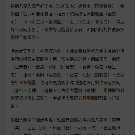
見到
八字
入面有好多水（水能生木）或者木（同類幫身），咁
你個木就好可能係身強。相反，如果成個盤都係金（金剋
木）、火（木生火，會洩氣）、土（木剋土，會耗力），得返
好少水同木幫手，咁你好可能就係身弱。呢個判斷對於後續搵
用神
至關重要。
呢度就要引入
十神
嘅概念嘞。
十神
其實就係將
八字
中其他七個
字同你嘅日主嘅關係，用十種名稱來分類，例如正印、偏印
（生我者）、比肩、劫財（同我者）、食神、傷官（我生
者）、正財、偏財（我剋者）、正官、七殺（剋我者）。透過
分析
十神配置
，你可以更清晰咁睇到邊種五行對你最有幫助
（喜神、用神），邊種五行會帶嚟壓力（忌神）。
用神取法
就
係要搵出最能幫到你、令成個命局更
五行平衡
嘅那種五行能
量。
舉個具體例子嚟講明啦。假設有個客人嘅
四柱八字
係：庚申
（年）、乙酉（月）、甲辰（日）、丙寅（時）。日主係甲