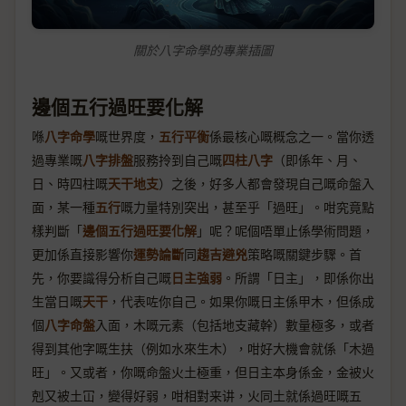
關於八字命學的專業插圖
邊個五行過旺要化解
喺
八字命學
嘅世界度，
五行平衡
係最核心嘅概念之一。當你透
過專業嘅
八字排盤
服務拎到自己嘅
四柱八字
（即係年、月、
日、時四柱嘅
天干地支
）之後，好多人都會發現自己嘅命盤入
面，某一種
五行
嘅力量特別突出，甚至乎「過旺」。咁究竟點
樣判斷「
邊個五行過旺要化解
」呢？呢個唔單止係學術問題，
更加係直接影響你
運勢論斷
同
趨吉避兇
策略嘅關鍵步驟。首
先，你要識得分析自己嘅
日主強弱
。所謂「日主」，即係你出
生當日嘅
天干
，代表咗你自己。如果你嘅日主係甲木，但係成
個
八字命盤
入面，木嘅元素（包括地支藏幹）數量極多，或者
得到其他字嘅生扶（例如水來生木），咁好大機會就係「木過
旺」。又或者，你嘅命盤火土極重，但日主本身係金，金被火
剋又被土冚，變得好弱，咁相對来讲，火同土就係過旺嘅五