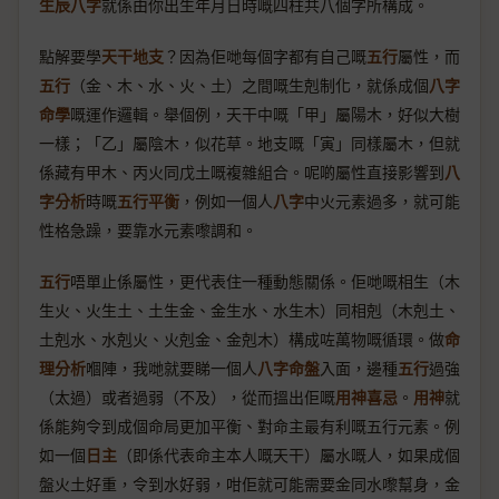
生辰八字
就係由你出生年月日時嘅四柱共八個字所構成。
點解要學
天干地支
？因為佢哋每個字都有自己嘅
五行
屬性，而
五行
（金、木、水、火、土）之間嘅生剋制化，就係成個
八字
命學
嘅運作邏輯。舉個例，天干中嘅「甲」屬陽木，好似大樹
一樣；「乙」屬陰木，似花草。地支嘅「寅」同樣屬木，但就
係藏有甲木、丙火同戊土嘅複雜組合。呢啲屬性直接影響到
八
字分析
時嘅
五行平衡
，例如一個人
八字
中火元素過多，就可能
性格急躁，要靠水元素嚟調和。
五行
唔單止係屬性，更代表住一種動態關係。佢哋嘅相生（木
生火、火生土、土生金、金生水、水生木）同相剋（木剋土、
土剋水、水剋火、火剋金、金剋木）構成咗萬物嘅循環。做
命
理分析
嗰陣，我哋就要睇一個人
八字命盤
入面，邊種
五行
過強
（太過）或者過弱（不及），從而搵出佢嘅
用神喜忌
。
用神
就
係能夠令到成個命局更加平衡、對命主最有利嘅五行元素。例
如一個
日主
（即係代表命主本人嘅天干）屬水嘅人，如果成個
盤火土好重，令到水好弱，咁佢就可能需要金同水嚟幫身，金