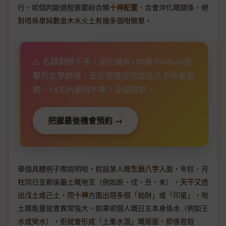
行。呢個判斷過程需要綜合睇
十神配置
、合會沖化嘅關係，絕
對唔係單純數金木水火土有幾多個咁簡單。
⚠️ 名額剩餘不多！這位擁有130萬YouTube點
擊的玄學師傅，正在限量提供詳批八字命書服
務。14天內覺得不準？全額退款。
把握最後機會預約 →
舉個具體例子嚟說明啦。假設某人嘅
生辰八字
入面，年柱、月
柱同日支都係屬土嘅地支（例如辰、戌、丑、未），
天干
又透
出戊土或己土，而
十神
方面出現多個「劫財」或「印星」，咁
土嘅能量就會異常強大。如果呢個人嘅日主本身係水（例如壬
水或癸水），佢就會形成「土重水涸」嘅局面，即係官殺