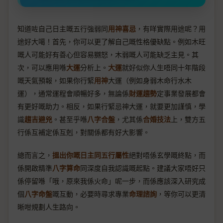
知道咗自己日主嘅五行強弱同
用神喜忌
，有咩實際用途呢？用
途好大噶！首先，你可以更了解自己嘅性格優缺點。例如木旺
嘅人可能好有善心但容易嬲怒，木弱嘅人可能缺乏主見。其
次，可以應用喺
大運
分析上。
大運
就好似你人生唔同十年階段
嘅天氣預報，如果你行緊
用神
大運（例如身弱木命行水木
運），通常運程會順暢好多，無論係
財運趨勢
定事業發展都會
有更好嘅助力。相反，如果行緊忌神大運，就要更加謹慎，學
識
趨吉避兇
。甚至乎喺
八字合盤
，尤其係
合婚技法
上，雙方五
行係互補定係互剋，對關係都有好大影響。
總而言之，
搵出你嘅日主同五行屬性
絕對唔係玄學嘅終點，而
係開啟精準
八字算命
同深度自我認識嘅起點。建議大家唔好只
係停留喺「哦，原來我係火命」呢一步，而係應該深入研究成
個
八字命盤
嘅互動，必要時尋求專業
命理諮詢
，等你可以更清
晰咁規劃人生路向。