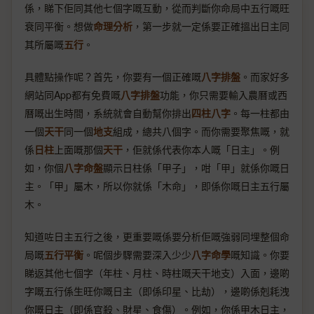
係，睇下佢同其他七個字嘅互動，從而判斷你命局中五行嘅旺
衰同平衡。想做
命理分析
，第一步就一定係要正確搵出日主同
其所屬嘅
五行
。
具體點操作呢？首先，你要有一個正確嘅
八字排盤
。而家好多
網站同App都有免費嘅
八字排盤
功能，你只需要輸入農曆或西
曆嘅出生時間，系統就會自動幫你排出
四柱八字
。每一柱都由
一個
天干
同一個
地支
組成，總共八個字。而你需要聚焦嘅，就
係
日柱
上面嘅那個
天干
，佢就係代表你本人嘅「日主」。例
如，你個
八字命盤
顯示日柱係「甲子」，咁「甲」就係你嘅日
主。「甲」屬木，所以你就係「木命」，即係你嘅日主五行屬
木。
知道咗日主五行之後，更重要嘅係要分析佢嘅強弱同埋整個命
局嘅
五行平衡
。呢個步驟需要深入少少
八字命學
嘅知識。你要
睇返其他七個字（年柱、月柱、時柱嘅天干地支）入面，邊啲
字嘅五行係生旺你嘅日主（即係印星、比劫），邊啲係剋耗洩
你嘅日主（即係官殺、財星、食傷）。例如，你係甲木日主，