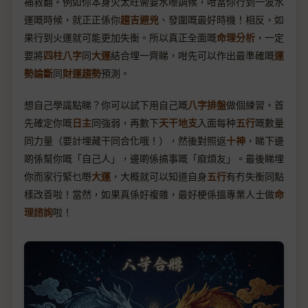
補救翻。例如你本身火太旺需要水嚟調候，咁當你行到一波水
運嘅時候，就正正係你
趨吉避兇
、發圍嘅最好時機！相反，如
果行到火運就可能更加失衡。所以真正全面嘅
命理分析
，一定
要將
四柱八字
同
大運
結合埋一齊睇，咁先可以作出最準確嘅
運
勢論斷
同
財運趨勢
預測。
想自己學識點睇？你可以試下用自己嘅
八字排盤
做個練習。首
先確定你嘅
日主
同強弱，再數下
天干地支
入面每种
五行
嘅數量
同力量（要計埋藏干同合化哦！），然後對照返
十神
，睇下邊
啲係幫你嘅「自己人」，邊啲係搞事嘅「麻煩友」。最後睇埋
你而家行緊乜嘢
大運
，大概就可以知道自身
五行
有冇失衡同點
樣改善啦！當然，如果真係好複雜，最好梗係搵專業人士做
命
理諮詢
啦！