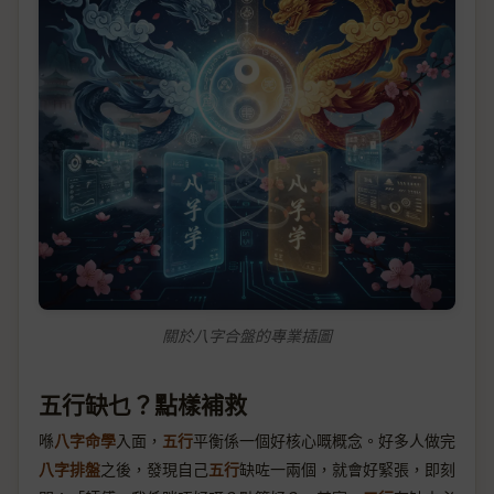
關於八字合盤的專業插圖
五行缺乜？點樣補救
喺
八字命學
入面，
五行
平衡係一個好核心嘅概念。好多人做完
八字排盤
之後，發現自己
五行
缺咗一兩個，就會好緊張，即刻