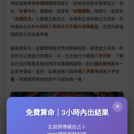
陣係搵專業嘅
命理諮詢
師傅幫手。佢哋會用更多專業技法，例
如「
合會沖化
」嘅應期，或者係「
財運趨勢
」嘅變化，甚至係
「
合婚技法
」入面嘅互動情況，去精準反推你嘅出生時辰。佢
哋會綜合分析你
四柱八字
嘅
五行平衡
同
用神喜忌
，從而判斷邊
個時辰先至係最準確。
最後提多句，就算暫時確定唔到精確時辰，都唔使太沮喪。你
依然可以透過已知嘅年、月、日去進行大概嘅
八字分析
，了解
自己
五行
嘅基本格局同
日主強弱
嘅趨勢，對於
趨吉避兇
都有一
定參考價值。當然，如果想進行精準嘅
八字算命
或者
八字合
盤
，準確嘅時辰始終係不可或缺嘅一環。
×
免費算命｜3小時內出結果
玄燊師傅親自占卜