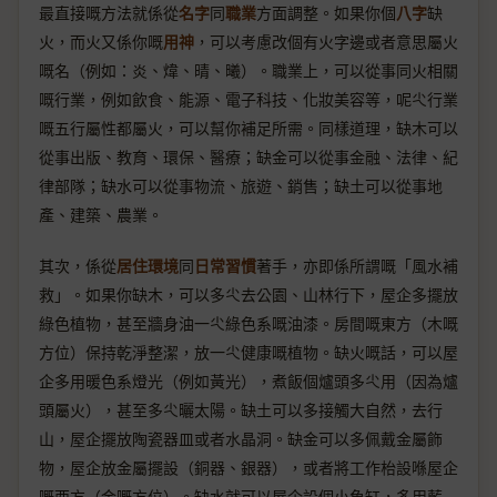
最直接嘅方法就係從
名字
同
職業
方面調整。如果你個
八字
缺
火，而火又係你嘅
用神
，可以考慮改個有火字邊或者意思屬火
嘅名（例如：炎、煒、晴、曦）。職業上，可以從事同火相關
嘅行業，例如飲食、能源、電子科技、化妝美容等，呢尐行業
嘅五行屬性都屬火，可以幫你補足所需。同樣道理，缺木可以
從事出版、教育、環保、醫療；缺金可以從事金融、法律、紀
律部隊；缺水可以從事物流、旅遊、銷售；缺土可以從事地
產、建築、農業。
其次，係從
居住環境
同
日常習慣
著手，亦即係所謂嘅「風水補
救」。如果你缺木，可以多尐去公園、山林行下，屋企多擺放
綠色植物，甚至牆身油一尐綠色系嘅油漆。房間嘅東方（木嘅
方位）保持乾淨整潔，放一尐健康嘅植物。缺火嘅話，可以屋
企多用暖色系燈光（例如黃光），煮飯個爐頭多尐用（因為爐
頭屬火），甚至多尐曬太陽。缺土可以多接觸大自然，去行
山，屋企擺放陶瓷器皿或者水晶洞。缺金可以多佩戴金屬飾
物，屋企放金屬擺設（銅器、銀器），或者將工作枱設喺屋企
嘅西方（金嘅方位）。缺水就可以屋企設個小魚缸，多用藍