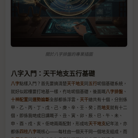
關於八字排盤的專業插圖
八字入門：天干地支五行基礎
八字
點樣入門？首先要搞清楚
天干地支
同
五行
呢個基礎系統，
就好似起樓要打地基一樣，冇咗呢個基礎，後面嘅
八字排盤
、
十神配置
同
運勢論斷
全部都係浮雲。
天干
總共有十個，分別係
甲、乙、丙、丁、戊、己、庚、辛、壬、癸；而
地支
就有十二
個，即係我哋成日講嘅子、丑、寅、卯、辰、巳、午、未、
申、酉、戌、亥。佢哋兩兩配對，形成咗
天干地支
紀年法，亦
都係
四柱八字
嘅核心——每柱由一個天干同一個地支組成，而