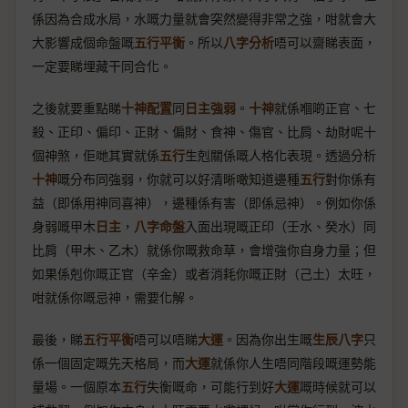
係因為合成水局，水嘅力量就會突然變得非常之強，咁就會大
大影響成個命盤嘅
五行平衡
。所以
八字分析
唔可以齋睇表面，
一定要睇埋藏干同合化。
之後就要重點睇
十神配置
同
日主強弱
。
十神
就係嗰啲正官、七
殺、正印、偏印、正財、偏財、食神、傷官、比肩、劫財呢十
個神煞，佢哋其實就係
五行
生剋關係嘅人格化表現。透過分析
十神
嘅分布同強弱，你就可以好清晰噉知道邊種
五行
對你係有
益（即係用神同喜神），邊種係有害（即係忌神）。例如你係
身弱嘅甲木
日主
，
八字命盤
入面出現嘅正印（壬水、癸水）同
比肩（甲木、乙木）就係你嘅救命草，會增強你自身力量；但
如果係剋你嘅正官（辛金）或者消耗你嘅正財（己土）太旺，
咁就係你嘅忌神，需要化解。
最後，睇
五行平衡
唔可以唔睇
大運
。因為你出生嘅
生辰八字
只
係一個固定嘅先天格局，而
大運
就係你人生唔同階段嘅運勢能
量場。一個原本
五行
失衡嘅命，可能行到好
大運
嘅時候就可以