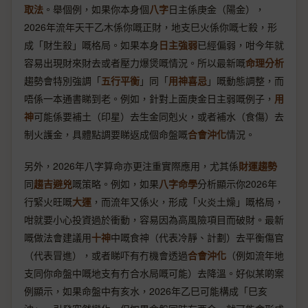
取法
。舉個例，如果你本身個
八字
日主係庚金（陽金），
2026年流年天干乙木係你嘅正財，地支巳火係你嘅七殺，形
成「財生殺」嘅格局。如果本身
日主強弱
已經偏弱，咁今年就
容易出現財來財去或者壓力爆煲嘅情況。所以最新嘅
命理分析
趨勢會特別強調「
五行平衡
」同「
用神喜忌
」嘅動態調整，而
唔係一本通書睇到老。例如，針對上面庚金日主弱嘅例子，
用
神
可能係要補土（印星）去生金同剋火，或者補水（食傷）去
制火護金，具體點調要睇返成個命盤嘅
合會沖化
情況。
另外，2026年八字算命亦更注重實際應用，尤其係
財運趨勢
同
趨吉避兇
嘅策略。例如，如果
八字命學
分析顯示你2026年
行緊火旺嘅
大運
，而流年又係火，形成「火炎土燥」嘅格局，
咁就要小心投資過於衝動，容易因為高風險項目而破財。最新
嘅做法會建議用
十神
中嘅食神（代表冷靜、計劃）去平衡傷官
（代表冒進），或者睇吓有冇機會透過
合會沖化
（例如流年地
支同你命盤中嘅地支有冇合水局嘅可能）去降溫。好似某啲案
例顯示，如果命盤中有亥水，2026年乙巳可能構成「巳亥