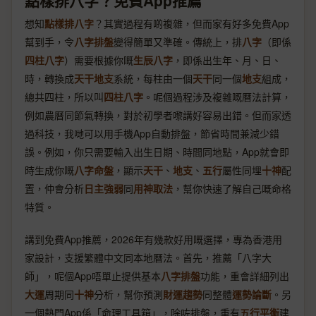
點樣排八字？免費App推薦
想知
點樣排八字
？其實過程有啲複雜，但而家有好多免費App
幫到手，令
八字排盤
變得簡單又準確。傳統上，排
八字
（即係
四柱八字
）需要根據你嘅
生辰八字
，即係出生年、月、日、
時，轉換成
天干地支
系統，每柱由一個
天干
同一個
地支
組成，
總共四柱，所以叫
四柱八字
。呢個過程涉及複雜嘅曆法計算，
例如農曆同節氣轉換，對於初學者嚟講好容易出錯。但而家透
過科技，我哋可以用手機App自動排盤，節省時間兼減少錯
誤。例如，你只需要輸入出生日期、時間同地點，App就會即
時生成你嘅
八字命盤
，顯示
天干
、
地支
、
五行
屬性同埋
十神
配
置，仲會分析
日主強弱
同
用神取法
，幫你快速了解自己嘅命格
特質。
講到免費App推薦，2026年有幾款好用嘅選擇，專為香港用
家設計，支援繁體中文同本地曆法。首先，推薦「八字大
師」，呢個App唔單止提供基本
八字排盤
功能，重會詳細列出
大運
周期同
十神
分析，幫你預測
財運趨勢
同整體
運勢論斷
。另
一個熱門App係「命理工具箱」，除咗排盤，重有
五行平衡
建