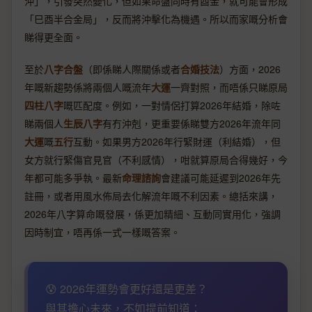
沖」，引發突然變化，但如果命盤同時有酉金，就可能會形成
「巳酉半合金局」，反而將沖擊化為機遇。所以而家嘅分析會
睇得更全面。
至於
八字合盤
（即係睇人際關係或者
合婚技法
）方面，2026
年嘅新趨勢係將兩個人嘅流年
大運
一齊對照，而唔係只睇原局
四柱八字
嘅匹配度。例如，一對情侶打算2026年結婚，除咗
睇兩個人
生辰八字
有冇沖剋，更重要係睇雙方2026年流年同
大運
嘅
五行
互動。如果男方2026年行緊財運（利結婚），但
女方就行緊傷官見官（不利感情），咁就算原局合得幾好，今
年都可能多爭執。最新
命理諮詢
會建議可能延遲到2026年先
註冊，或者用風水佈局去化解流年嘅不利因素。總括來講，
2026年八字算命嘅發展，係更加精細、互動同實用化，強調
因時制宜，唔再係一式一樣嘅答案。
😰 2026年運勢會更好還是更差？
與其擔心未來，不如提前知道：