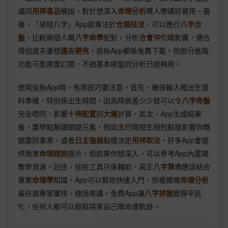
議同
用神喜忌
解說，對於想深入
命理分析
嘅人嚟講好實用。最
後，「易經八字」App就專注於
合婚技法
，可以進行
八字合
盤
，比較兩個人嘅
八字命學
配對，分析
合會沖化
嘅影響，適合
情侶或夫妻想
趨吉避兇
。這些App都係免費下載，但部分進階
功能可能需要訂閱，不過基本排盤同分析已經夠用。
使用這些App時，有啲技巧要注意。首先，確保輸入嘅出生資
料準確，特別係出生時間，因為時辰差少少就可以令
八字命盤
完全唔同，影響
十神配置
同
大運
計算。其次，App生成結果
後，要學點解讀關鍵元素，例如
五行
嘅相生相剋點樣影響你嘅
健康同事業，或者
日主強弱
點樣決定
用神取法
。好多App會提
供簡單
命理諮詢
提示，但如果你想深入，可以參考App內置嘅
教學資源。記住，這些工具只係輔助，真正
八字算命
應該結合
專業
命理學
知識，App可以幫你快速入門，但複雜嘅
命理分析
最好搵專家覆核。總括來講，免費App讓
八字排盤
變得平民
化，任何人都可以輕鬆探索自己嘅命運軌跡。