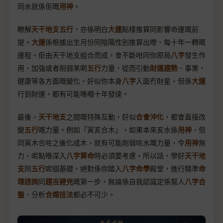
同水就係佢嘅
用神
。
瞭解
天干地支五行
，亦係明白
大運
點樣推算同影響命運嘅前
提。
大運
係根據出生月份同陰陽性別推算出嚟、每十年一轉嘅
運程。佢由天干地支組合而成，會不斷咁同你原局
八字
發生作
用，加強或者削弱某啲
五行
力量，從而引動
財運趨勢
、事業、
健康等各方面嘅變化。好似你本身
八字
入面冇財星，但係
大運
行到財運，都有可能喺嗰十年發達。
最後，
天干地支
之間嘅特殊互動，好似
合會沖化
，都會直接改
變
五行
嘅力量。例如「寅亥合木」，如果本來亥水係
用神
，但
同寅木合咗之後化成木，就有可能削弱咗水嘅力量，令
用神
無
力，呢點喺深入
八字算命
時必須要考慮。所以話，學好
天干地
支
同
五行
呢個基礎，絕對係你踏入
八字命學
殿堂，進行精準
命
理諮詢
同
趨吉避兇
嘅第一步，無論係自我認識定係幫人
八字合
盤
、分析
合婚技法
都必不可少。